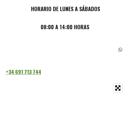
HORARIO DE LUNES A SÁBADOS
08:00 A 14:00 HORAS
C
o
m
p
a
+34 691 713 744
r
t
i
r