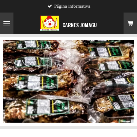
Página informativa
Ir
al
contenido
CARNES JOMAGU
principal